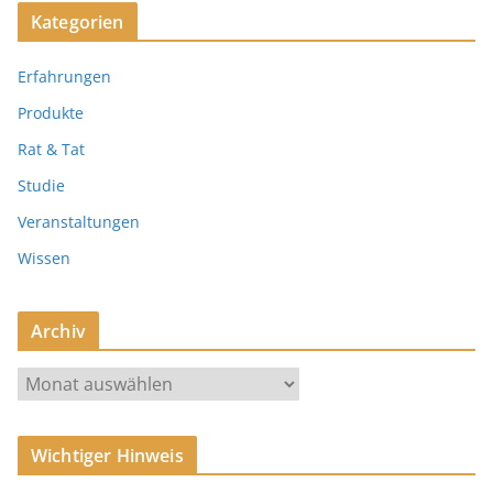
Kategorien
Erfahrungen
Produkte
Rat & Tat
Studie
Veranstaltungen
Wissen
Archiv
A
r
c
Wichtiger Hinweis
h
i