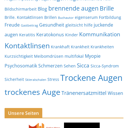
brennende augen
Brille
Blog
Bildschirmarbeit
Brille. Kontaktlinsen
Brillen
eigenserum
Fortbildung
Buchautor
Freude
Gesundheit
juckende
gleitsicht
hilfe
Gastbeitrag
Kommunikation
augen
Keratokonus
Keratitis
Kinder
Kontaktlinsen
Krankhaft
Krankheit
Krankheiten
Myopie
Kurzsichtigkeit
Meibomdrüsen
multifokal
Sicca
Psychosomatik
Schmerzen
Sehen
Sicca-Syndrom
Trockene Augen
Sicherheit
Stress
Skleralschalen
trockenes Auge
Tränenersatzmittel
Wissen
Unsere Seiten