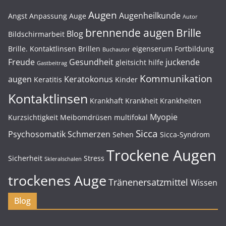
Augen
Augenheilkunde
Angst
Anpassung
Auge
Autor
brennende augen
Brille
Blog
Bildschirmarbeit
Brille. Kontaktlinsen
Brillen
eigenserum
Fortbildung
Buchautor
Freude
Gesundheit
juckende
gleitsicht
hilfe
Gastbeitrag
Kommunikation
augen
Keratokonus
Keratitis
Kinder
Kontaktlinsen
Krankhaft
Krankheit
Krankheiten
Myopie
Kurzsichtigkeit
Meibomdrüsen
multifokal
Sicca
Psychosomatik
Schmerzen
Sehen
Sicca-Syndrom
Trockene Augen
Sicherheit
Stress
Skleralschalen
trockenes Auge
Tränenersatzmittel
Wissen
Blog