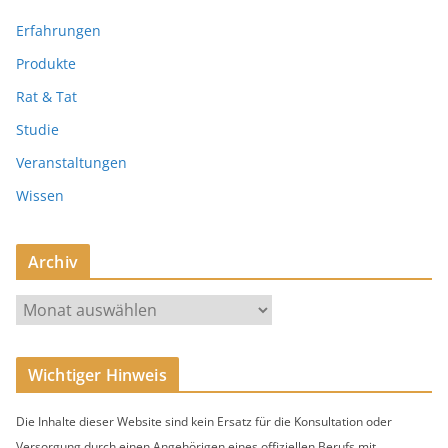
Erfahrungen
Produkte
Rat & Tat
Studie
Veranstaltungen
Wissen
Archiv
A
r
c
Wichtiger Hinweis
h
i
Die Inhalte dieser Website sind kein Ersatz für die Konsultation oder
v
Versorgung durch einen Angehörigen eines offiziellen Berufs mit