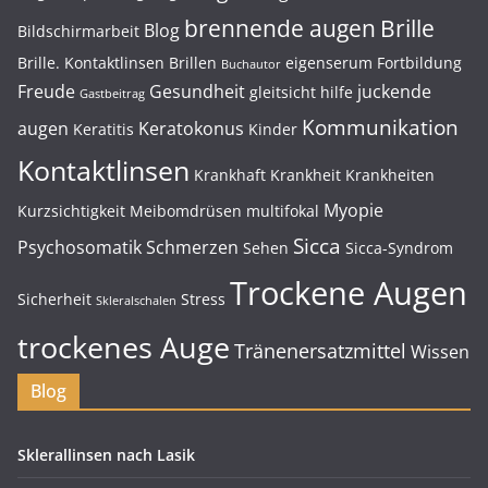
brennende augen
Brille
Blog
Bildschirmarbeit
Brille. Kontaktlinsen
Brillen
eigenserum
Fortbildung
Buchautor
Freude
Gesundheit
juckende
gleitsicht
hilfe
Gastbeitrag
Kommunikation
augen
Keratokonus
Keratitis
Kinder
Kontaktlinsen
Krankhaft
Krankheit
Krankheiten
Myopie
Kurzsichtigkeit
Meibomdrüsen
multifokal
Sicca
Psychosomatik
Schmerzen
Sehen
Sicca-Syndrom
Trockene Augen
Sicherheit
Stress
Skleralschalen
trockenes Auge
Tränenersatzmittel
Wissen
Blog
Sklerallinsen nach Lasik