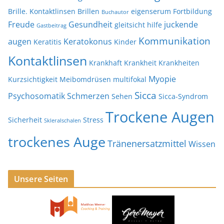
Brille. Kontaktlinsen
Brillen
eigenserum
Fortbildung
Buchautor
Freude
Gesundheit
juckende
gleitsicht
hilfe
Gastbeitrag
Kommunikation
augen
Keratokonus
Keratitis
Kinder
Kontaktlinsen
Krankhaft
Krankheit
Krankheiten
Myopie
Kurzsichtigkeit
Meibomdrüsen
multifokal
Sicca
Psychosomatik
Schmerzen
Sehen
Sicca-Syndrom
Trockene Augen
Sicherheit
Stress
Skleralschalen
trockenes Auge
Tränenersatzmittel
Wissen
Unsere Seiten