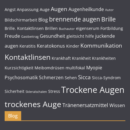
Augen
Augenheilkunde
Angst
Anpassung
Auge
Autor
brennende augen
Brille
Blog
Bildschirmarbeit
Brille. Kontaktlinsen
Brillen
eigenserum
Fortbildung
Buchautor
Freude
Gesundheit
juckende
gleitsicht
hilfe
Gastbeitrag
Kommunikation
augen
Keratokonus
Keratitis
Kinder
Kontaktlinsen
Krankhaft
Krankheit
Krankheiten
Myopie
Kurzsichtigkeit
Meibomdrüsen
multifokal
Sicca
Psychosomatik
Schmerzen
Sehen
Sicca-Syndrom
Trockene Augen
Sicherheit
Stress
Skleralschalen
trockenes Auge
Tränenersatzmittel
Wissen
Blog