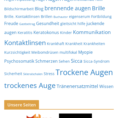
brennende augen
Brille
Blog
Bildschirmarbeit
Brille. Kontaktlinsen
Brillen
eigenserum
Fortbildung
Buchautor
Freude
Gesundheit
juckende
gleitsicht
hilfe
Gastbeitrag
Kommunikation
augen
Keratokonus
Keratitis
Kinder
Kontaktlinsen
Krankhaft
Krankheit
Krankheiten
Myopie
Kurzsichtigkeit
Meibomdrüsen
multifokal
Sicca
Psychosomatik
Schmerzen
Sehen
Sicca-Syndrom
Trockene Augen
Sicherheit
Stress
Skleralschalen
trockenes Auge
Tränenersatzmittel
Wissen
Unsere Seiten