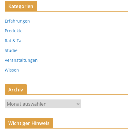
Kategorien
Erfahrungen
Produkte
Rat & Tat
Studie
Veranstaltungen
Wissen
Archiv
A
r
c
Wichtiger Hinweis
h
i