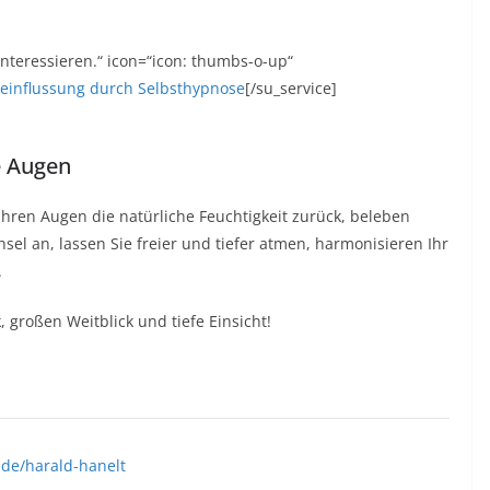
 interessieren.“ icon=“icon: thumbs-o-up“
eeinflussung durch Selbsthypnose
[/su_service]
e Augen
hren Augen die natürliche Feuchtigkeit zurück, beleben
el an, lassen Sie freier und tiefer atmen, harmonisieren Ihr
.
, großen Weitblick und tiefe Einsicht!
s.de/harald-hanelt