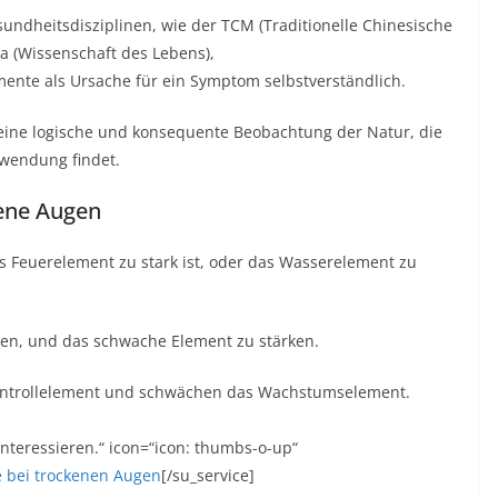
sundheitsdisziplinen, wie der TCM (Traditionelle Chinesische
 (Wissenschaft des Lebens),
mente als Ursache für ein Symptom selbstverständlich.
 eine logische und konsequente Beobachtung der Natur, die
wendung findet.
kene Augen
das Feuerelement zu stark ist, oder das Wasserelement zu
ren, und das schwache Element zu stärken.
Kontrollelement und schwächen das Wachstumselement.
 interessieren.“ icon=“icon: thumbs-o-up“
e bei trockenen Augen
[/su_service]