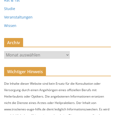
Rat & Tat
Studie
Veranstaltungen
Wissen
Archiv
A
r
c
Wichtiger Hinweis
h
i
Die Inhalte dieser Website sind kein Ersatz für die Konsultation oder
v
Versorgung durch einen Angehörigen eines offiziellen Berufs mit
Heilerlaubnis oder Optikers. Die angebotenen Informationen ersetzen
nicht die Dienste eines Arztes oder Heilpraktikers. Der Inhalt von
www.trockenes-auge-hilfe.de dient lediglich Informationszwecken. Es wird