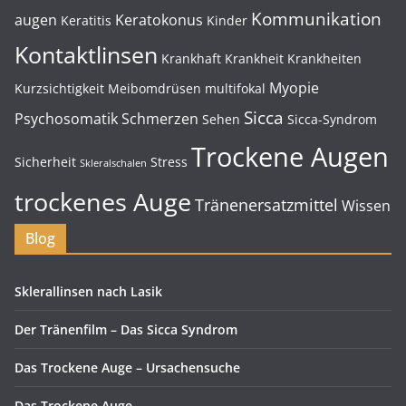
Kommunikation
augen
Keratokonus
Keratitis
Kinder
Kontaktlinsen
Krankhaft
Krankheit
Krankheiten
Myopie
Kurzsichtigkeit
Meibomdrüsen
multifokal
Sicca
Psychosomatik
Schmerzen
Sehen
Sicca-Syndrom
Trockene Augen
Sicherheit
Stress
Skleralschalen
trockenes Auge
Tränenersatzmittel
Wissen
Blog
Sklerallinsen nach Lasik
Der Tränenfilm – Das Sicca Syndrom
Das Trockene Auge – Ursachensuche
Das Trockene Auge