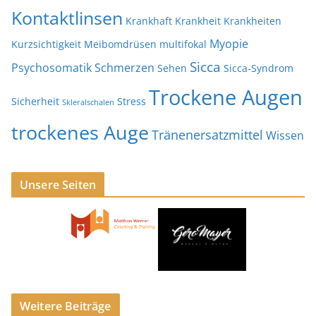
Kontaktlinsen
Krankhaft
Krankheit
Krankheiten
Myopie
Kurzsichtigkeit
Meibomdrüsen
multifokal
Sicca
Psychosomatik
Schmerzen
Sehen
Sicca-Syndrom
Trockene Augen
Sicherheit
Stress
Skleralschalen
trockenes Auge
Tränenersatzmittel
Wissen
Unsere Seiten
Weitere Beiträge