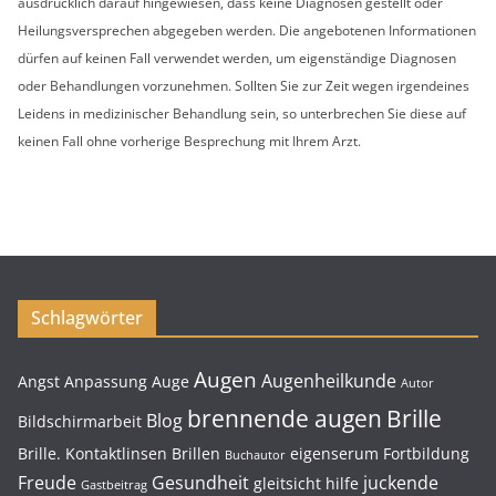
ausdrücklich darauf hingewiesen, dass keine Diagnosen gestellt oder
Heilungsversprechen abgegeben werden. Die angebotenen Informationen
dürfen auf keinen Fall verwendet werden, um eigenständige Diagnosen
oder Behandlungen vorzunehmen. Sollten Sie zur Zeit wegen irgendeines
Leidens in medizinischer Behandlung sein, so unterbrechen Sie diese auf
keinen Fall ohne vorherige Besprechung mit Ihrem Arzt.
Schlagwörter
Augen
Augenheilkunde
Angst
Anpassung
Auge
Autor
brennende augen
Brille
Blog
Bildschirmarbeit
Brille. Kontaktlinsen
Brillen
eigenserum
Fortbildung
Buchautor
Freude
Gesundheit
juckende
gleitsicht
hilfe
Gastbeitrag