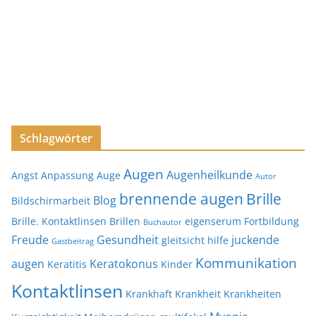
Schlagwörter
Augen
Augenheilkunde
Angst
Anpassung
Auge
Autor
brennende augen
Brille
Blog
Bildschirmarbeit
Brille. Kontaktlinsen
Brillen
eigenserum
Fortbildung
Buchautor
Freude
Gesundheit
juckende
gleitsicht
hilfe
Gastbeitrag
Kommunikation
augen
Keratokonus
Keratitis
Kinder
Kontaktlinsen
Krankhaft
Krankheit
Krankheiten