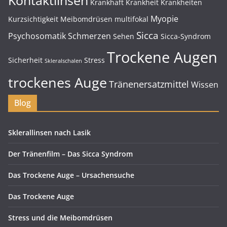
Kontaktlinsen
Krankhaft
Krankheit
Krankheiten
Myopie
Kurzsichtigkeit
Meibomdrüsen
multifokal
Sicca
Psychosomatik
Schmerzen
Sehen
Sicca-Syndrom
Trockene Augen
Sicherheit
Stress
Skleralschalen
trockenes Auge
Tränenersatzmittel
Wissen
Blog
Sklerallinsen nach Lasik
Der Tränenfilm – Das Sicca Syndrom
Das Trockene Auge – Ursachensuche
Das Trockene Auge
Stress und die Meibomdrüsen