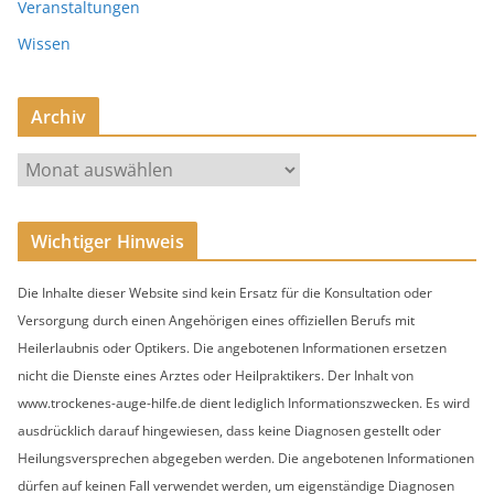
Veranstaltungen
Wissen
Archiv
A
r
c
Wichtiger Hinweis
h
i
Die Inhalte dieser Website sind kein Ersatz für die Konsultation oder
v
Versorgung durch einen Angehörigen eines offiziellen Berufs mit
Heilerlaubnis oder Optikers. Die angebotenen Informationen ersetzen
nicht die Dienste eines Arztes oder Heilpraktikers. Der Inhalt von
www.trockenes-auge-hilfe.de dient lediglich Informationszwecken. Es wird
ausdrücklich darauf hingewiesen, dass keine Diagnosen gestellt oder
Heilungsversprechen abgegeben werden. Die angebotenen Informationen
dürfen auf keinen Fall verwendet werden, um eigenständige Diagnosen