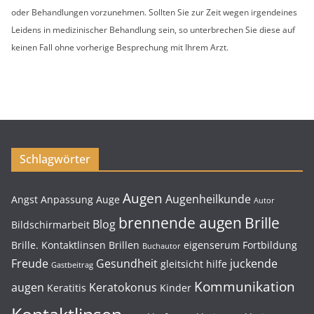
oder Behandlungen vorzunehmen. Sollten Sie zur Zeit wegen irgendeines
Leidens in medizinischer Behandlung sein, so unterbrechen Sie diese auf
keinen Fall ohne vorherige Besprechung mit Ihrem Arzt.
Schlagwörter
Augen
Augenheilkunde
Angst
Anpassung
Auge
Autor
brennende augen
Brille
Blog
Bildschirmarbeit
Brille. Kontaktlinsen
Brillen
eigenserum
Fortbildung
Buchautor
Freude
Gesundheit
juckende
gleitsicht
hilfe
Gastbeitrag
Kommunikation
augen
Keratokonus
Keratitis
Kinder