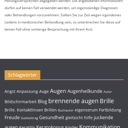
Heilungsversprechen abgegeben werden. Die angebotenen Informationen
dürfen auf keinen Fall verwendet werden, um eigenständige Diagnosen
oder Behandlungen vorzunehmen. Sollten Sie zur Zeit wegen irgendeines
Leidens in medizinischer Behandlung sein, so unterbrechen Sie diese auf
keinen Fall ohne vorherige Besprechung mit Ihrem Arzt.
Schlagwörter
Augen
Augenheilkunde
Angst
Anpassung
Auge
Autor
brennende augen
Brille
Blog
Bildschirmarbeit
Brille. Kontaktlinsen
Brillen
eigenserum
Fortbildung
Buchautor
Freude
Gesundheit
juckende
gleitsicht
hilfe
Gastbeitrag
Kommunikation
augen
Keratokonus
Keratitis
Kinder