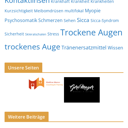
Kontaktlinsen
Krankhaft
Krankheit
Krankheiten
Myopie
Kurzsichtigkeit
Meibomdrüsen
multifokal
Sicca
Psychosomatik
Schmerzen
Sehen
Sicca-Syndrom
Trockene Augen
Sicherheit
Stress
Skleralschalen
trockenes Auge
Tränenersatzmittel
Wissen
Unsere Seiten
Weitere Beiträge