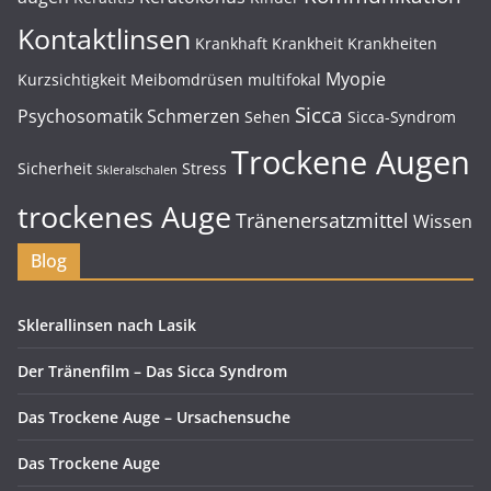
Kontaktlinsen
Krankhaft
Krankheit
Krankheiten
Myopie
Kurzsichtigkeit
Meibomdrüsen
multifokal
Sicca
Psychosomatik
Schmerzen
Sehen
Sicca-Syndrom
Trockene Augen
Sicherheit
Stress
Skleralschalen
trockenes Auge
Tränenersatzmittel
Wissen
Blog
Sklerallinsen nach Lasik
Der Tränenfilm – Das Sicca Syndrom
Das Trockene Auge – Ursachensuche
Das Trockene Auge