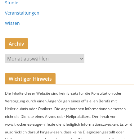
Studie
Veranstaltungen
Wissen
Archiv
A
r
c
Wichtiger Hinweis
h
i
Die Inhalte dieser Website sind kein Ersatz für die Konsultation oder
v
Versorgung durch einen Angehörigen eines offiziellen Berufs mit
Heilerlaubnis oder Optikers. Die angebotenen Informationen ersetzen
nicht die Dienste eines Arztes oder Heilpraktikers. Der Inhalt von
www.trockenes-auge-hilfe.de dient lediglich Informationszwecken. Es wird
ausdrücklich darauf hingewiesen, dass keine Diagnosen gestellt oder