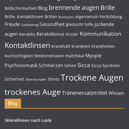
brennende augen
Brille
Blog
Bildschirmarbeit
Brille. Kontaktlinsen
Brillen
eigenserum
Fortbildung
Buchautor
Freude
Gesundheit
juckende
gleitsicht
hilfe
Gastbeitrag
Kommunikation
augen
Keratokonus
Keratitis
Kinder
Kontaktlinsen
Krankhaft
Krankheit
Krankheiten
Myopie
Kurzsichtigkeit
Meibomdrüsen
multifokal
Sicca
Psychosomatik
Schmerzen
Sehen
Sicca-Syndrom
Trockene Augen
Sicherheit
Stress
Skleralschalen
trockenes Auge
Tränenersatzmittel
Wissen
Blog
Sklerallinsen nach Lasik