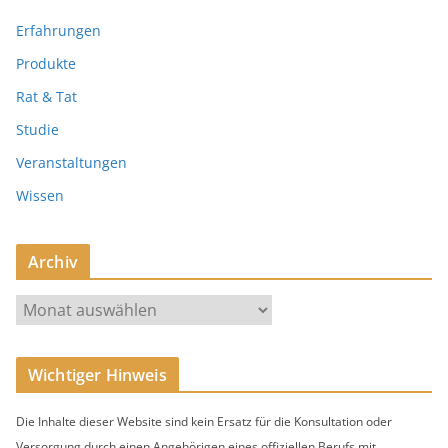
Erfahrungen
Produkte
Rat & Tat
Studie
Veranstaltungen
Wissen
Archiv
A
r
c
Wichtiger Hinweis
h
i
Die Inhalte dieser Website sind kein Ersatz für die Konsultation oder
v
Versorgung durch einen Angehörigen eines offiziellen Berufs mit