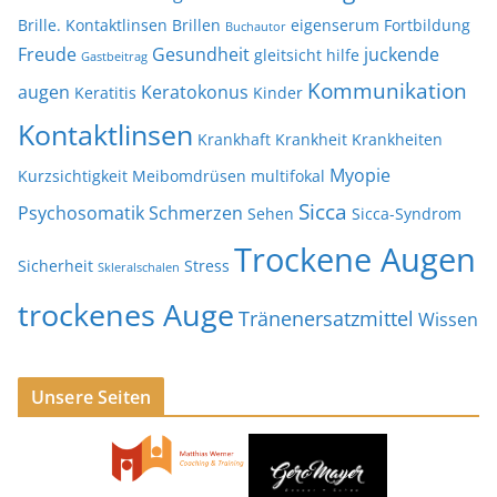
Brille. Kontaktlinsen
Brillen
eigenserum
Fortbildung
Buchautor
Freude
Gesundheit
juckende
gleitsicht
hilfe
Gastbeitrag
Kommunikation
augen
Keratokonus
Keratitis
Kinder
Kontaktlinsen
Krankhaft
Krankheit
Krankheiten
Myopie
Kurzsichtigkeit
Meibomdrüsen
multifokal
Sicca
Psychosomatik
Schmerzen
Sehen
Sicca-Syndrom
Trockene Augen
Sicherheit
Stress
Skleralschalen
trockenes Auge
Tränenersatzmittel
Wissen
Unsere Seiten