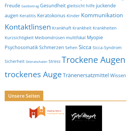
Freude
Gesundheit
juckende
gleitsicht
hilfe
Gastbeitrag
Kommunikation
augen
Keratokonus
Keratitis
Kinder
Kontaktlinsen
Krankhaft
Krankheit
Krankheiten
Myopie
Kurzsichtigkeit
Meibomdrüsen
multifokal
Sicca
Psychosomatik
Schmerzen
Sehen
Sicca-Syndrom
Trockene Augen
Sicherheit
Stress
Skleralschalen
trockenes Auge
Tränenersatzmittel
Wissen
Unsere Seiten