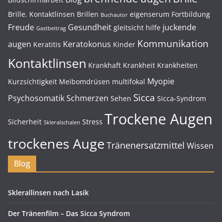
Brille. Kontaktlinsen
Brillen
eigenserum
Fortbildung
Buchautor
Freude
Gesundheit
juckende
gleitsicht
hilfe
Gastbeitrag
Kommunikation
augen
Keratokonus
Keratitis
Kinder
Kontaktlinsen
Krankhaft
Krankheit
Krankheiten
Myopie
Kurzsichtigkeit
Meibomdrüsen
multifokal
Sicca
Psychosomatik
Schmerzen
Sehen
Sicca-Syndrom
Trockene Augen
Sicherheit
Stress
Skleralschalen
trockenes Auge
Tränenersatzmittel
Wissen
Blog
Sklerallinsen nach Lasik
Der Tränenfilm – Das Sicca Syndrom